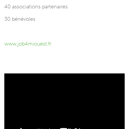
40 associations partenaires
30 bénévoles
www.job4miouest.fr
.